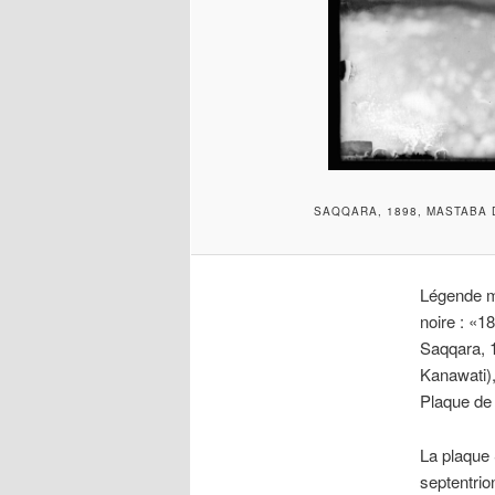
SAQQARA, 1898, MASTABA D
Légende ma
noire : «1
Saqqara, 1
Kanawati),
Plaque de 
La plaque S
septentrio