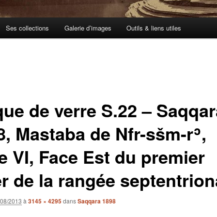
Ses collections
Galerie d’images
Outils & liens utiles
que de verre S.22 – Saqqar
8, Mastaba de Nfr-sšm-rʾ,
e VI, Face Est du premier
er de la rangée septentrion
/08/2013
à
3145 × 4295
dans
Saqqara 1898