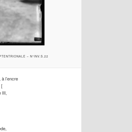
PTENTRIONALE – N°INV.S.22
 à l’encre
 [
III,
ède,