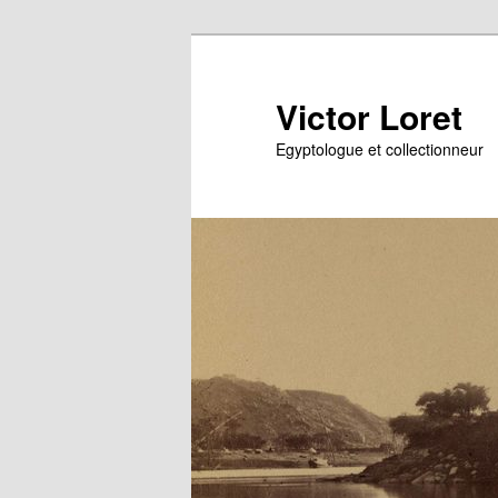
Aller
au
contenu
Victor Loret
principal
Egyptologue et collectionneur