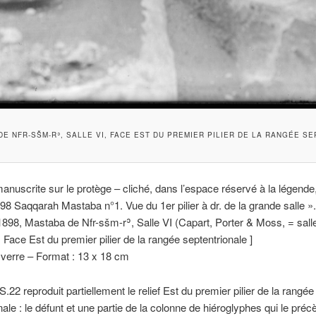
E NFR-SŠM-Rʾ, SALLE VI, FACE EST DU PREMIER PILIER DE LA RANGÉE SE
nuscrite sur le protège – cliché, dans l’espace réservé à la légende,
898 Saqqarah Mastaba n°1. Vue du 1er pilier à dr. de la grande salle ».
898, Mastaba de Nfr-sšm-rʾ, Salle VI (Capart, Porter & Moss, = salle 
 Face Est du premier pilier de la rangée septentrionale ]
verre – Format : 13 x 18 cm
.22 reproduit partiellement le relief Est du premier pilier de la rangée
nale : le défunt et une partie de la colonne de hiéroglyphes qui le préc