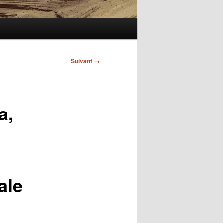
Suivant →
a,
ale