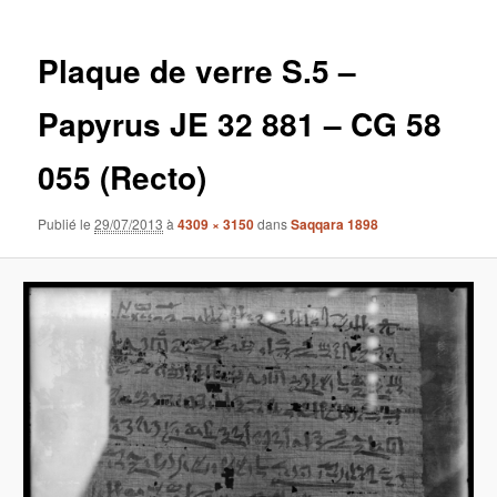
images
Plaque de verre S.5 –
Papyrus JE 32 881 – CG 58
055 (Recto)
Publié le
29/07/2013
à
4309 × 3150
dans
Saqqara 1898