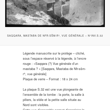
SAQQARA, MASTABA DE NFR-SŠM-Rʾ, VUE GÉNÉRALE – N°INV.S.32
Légende manuscrite sur le protège – cliché,
sous l’espace réservé à la légende, à l’encre
rouge : «Saqqara (?) Vue générale d’un
mastaba ? » [Saqqara, Mastaba de Nfr-sšm-
rʾ, vue générale]
Plaque de verre – Format : 18 x 24 cm
La plaque S.32 est une vue plongeante de
l’ensemble de la tombe : la porte, la salle à
piliers, la stèle et la petite salle située au
Nord sont visibles.
Cette vue d’ensemble permet d’apprécier la