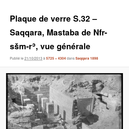
images
Plaque de verre S.32 –
Saqqara, Mastaba de Nfr-
sšm-rʾ, vue générale
Publié le
21/10/2013
à
5725 × 4304
dans
Saqqara 1898